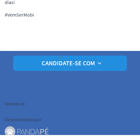
dias!
#VemSerMobi
CANDIDATE-SE COM
Política de privacidade
Aviso Legal
Consentimento de Cookies
Ajuda para candidatos
Website de
MobiBrasil
Desenvolvido por