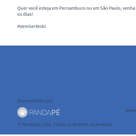
Quer você esteja em Pernambuco ou em São Paulo, venha s
os dias!
#VemSerMobi
Políti
Desenvolvido por
Websi
© Pandapé, Ltda. Todos os direitos reservados.