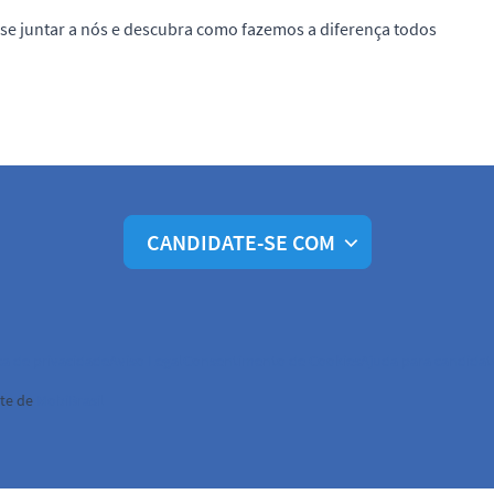
e juntar a nós e descubra como fazemos a diferença todos
CANDIDATE-SE COM
ca de privacidade
Aviso Legal
Consentimento de Cookies
Ajuda para candidat
te de
MobiBrasil