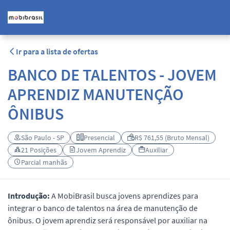
PT
Ir para a lista de ofertas
BANCO DE TALENTOS - JOVEM
APRENDIZ MANUTENÇÃO
ÔNIBUS
São Paulo - SP
Presencial
R$ 761,55 (Bruto Mensal)
21 Posições
Jovem Aprendiz
Auxiliar
Parcial manhãs
Introdução:
A MobiBrasil busca jovens aprendizes para
integrar o banco de talentos na área de manutenção de
ônibus. O jovem aprendiz será responsável por auxiliar na