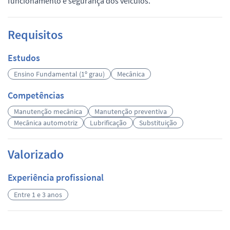
funcionamento e segurança dos veículos.
Requisitos
Estudos
Ensino Fundamental (1º grau)
Mecânica
Competências
Manutenção mecânica
Manutenção preventiva
Mecânica automotriz
Lubrificação
Substituição
Valorizado
Experiência profissional
Entre 1 e 3 anos