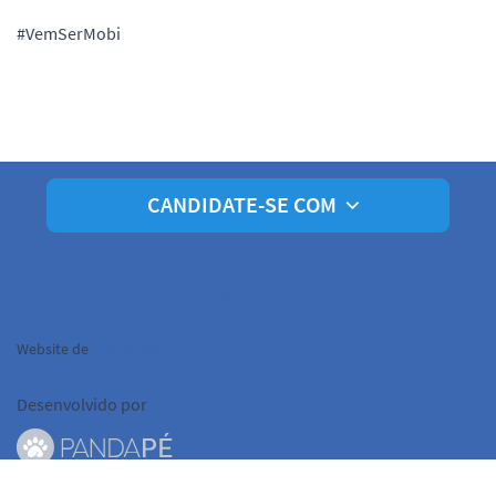
#VemSerMobi
CANDIDATE-SE COM
Política de privacidade
Aviso Legal
Consentimento de Cookies
Ajuda para candidatos
Website de
MobiBrasil
Desenvolvido por
© Pandapé, Ltda. Todos os direitos reservados.