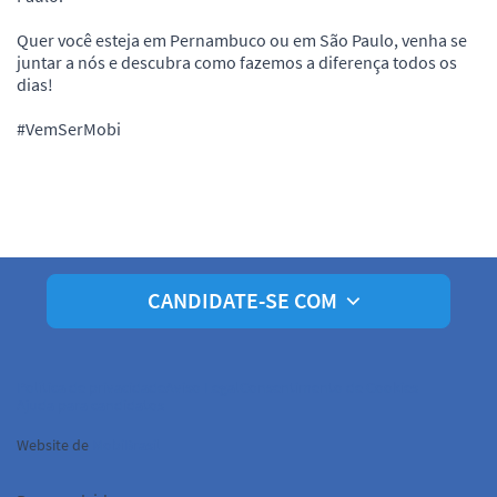
Quer você esteja em Pernambuco ou em São Paulo, venha se
juntar a nós e descubra como fazemos a diferença todos os
dias!
#VemSerMobi
CANDIDATE-SE COM
Política de privacidade
Aviso Legal
Consentimento de Cookies
Ajuda para candidatos
Website de
MobiBrasil